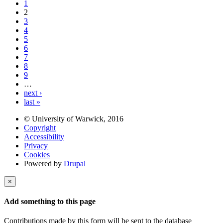
1
2
3
4
5
6
7
8
9
…
next ›
last »
© University of Warwick, 2016
Copyright
Accessibility
Privacy
Cookies
Powered by
Drupal
×
Add something to this page
Contributions made by this form will be sent to the database