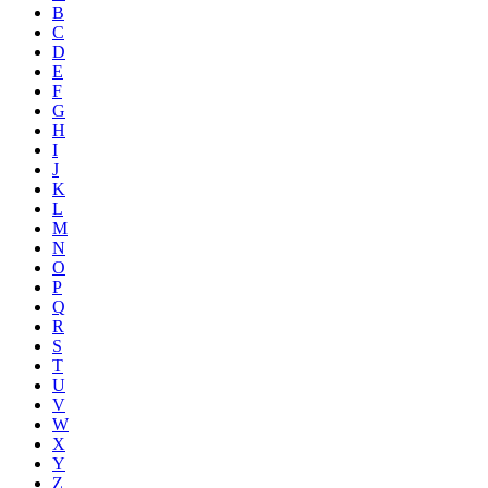
B
C
D
E
F
G
H
I
J
K
L
M
N
O
P
Q
R
S
T
U
V
W
X
Y
Z