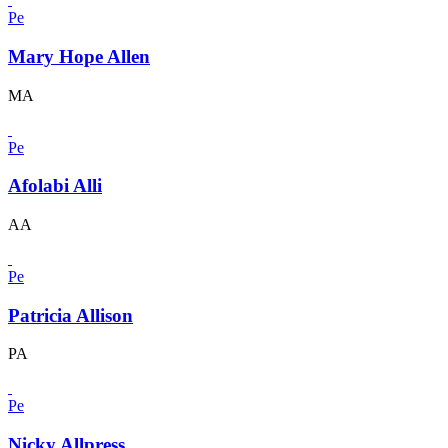
Pe
Mary Hope Allen
MA
Pe
Afolabi Alli
AA
Pe
Patricia Allison
PA
Pe
Nicky Allpress