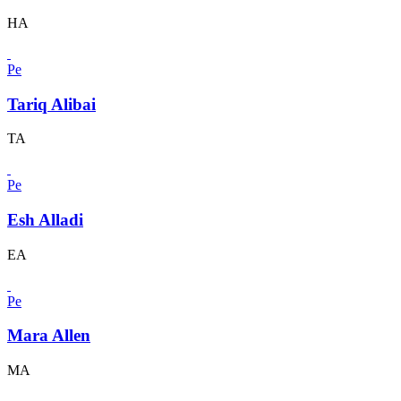
HA
Pe
Tariq Alibai
TA
Pe
Esh Alladi
EA
Pe
Mara Allen
MA