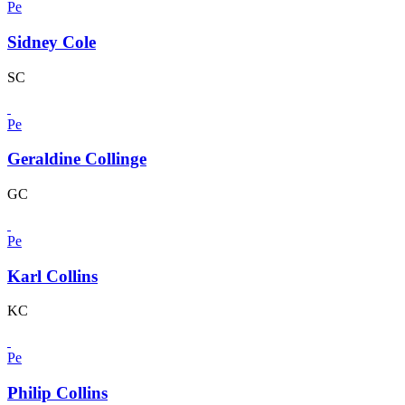
Pe
Sidney Cole
SC
Pe
Geraldine Collinge
GC
Pe
Karl Collins
KC
Pe
Philip Collins