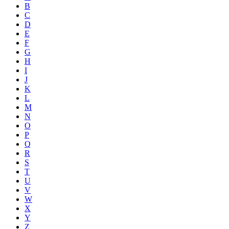
B
C
D
E
F
G
H
I
J
K
L
M
N
O
P
Q
R
S
T
U
V
W
X
Y
Z