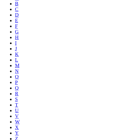
B
C
D
E
F
G
H
I
J
K
L
M
N
O
P
Q
R
S
T
U
V
W
X
Y
Z