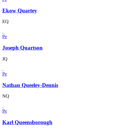
Ekow Quartey
EQ
Pe
Joseph Quartson
JQ
Pe
Nathan Queeley-Dennis
NQ
Pe
Karl Queensborough