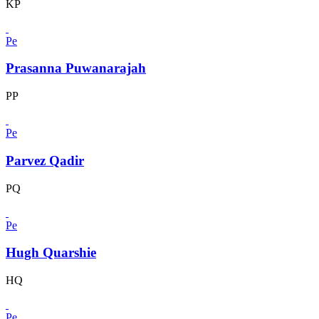
KP
Pe
Prasanna Puwanarajah
PP
Pe
Parvez Qadir
PQ
Pe
Hugh Quarshie
HQ
Pe