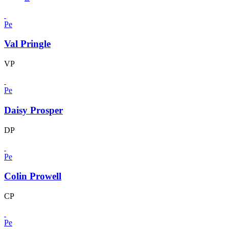
Pe
Val Pringle
VP
Pe
Daisy Prosper
DP
Pe
Colin Prowell
CP
Pe