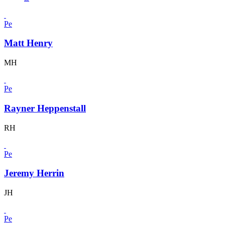
Pe
Matt Henry
MH
Pe
Rayner Heppenstall
RH
Pe
Jeremy Herrin
JH
Pe