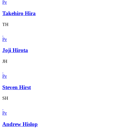
Pe
Takehiro Hira
TH
Pe
Joji Hirota
JH
Pe
Steven Hirst
SH
Pe
Andrew Hislop