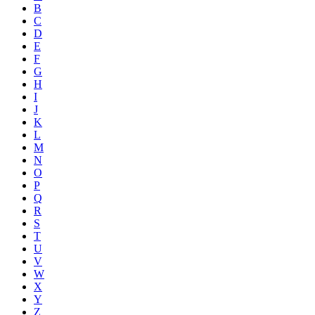
B
C
D
E
F
G
H
I
J
K
L
M
N
O
P
Q
R
S
T
U
V
W
X
Y
Z