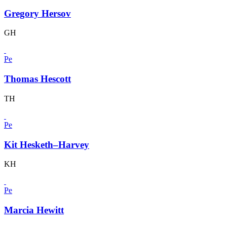
Gregory Hersov
GH
Pe
Thomas Hescott
TH
Pe
Kit Hesketh–Harvey
KH
Pe
Marcia Hewitt