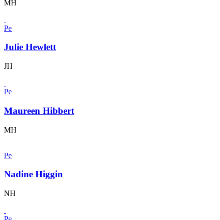
MH
Pe
Julie Hewlett
JH
Pe
Maureen Hibbert
MH
Pe
Nadine Higgin
NH
Pe