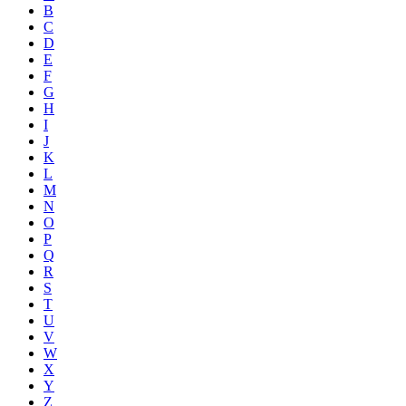
B
C
D
E
F
G
H
I
J
K
L
M
N
O
P
Q
R
S
T
U
V
W
X
Y
Z