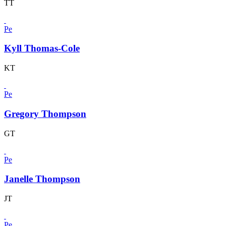
TT
Pe
Kyll Thomas-Cole
KT
Pe
Gregory Thompson
GT
Pe
Janelle Thompson
JT
Pe