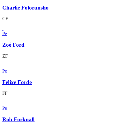
Charlie Folorunsho
CF
Pe
Zoé Ford
ZF
Pe
Felixe Forde
FF
Pe
Rob Forknall