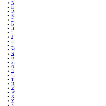
B
C
D
E
F
G
H
I
J
K
L
M
N
O
P
Q
R
S
T
U
V
W
X
Y
Z