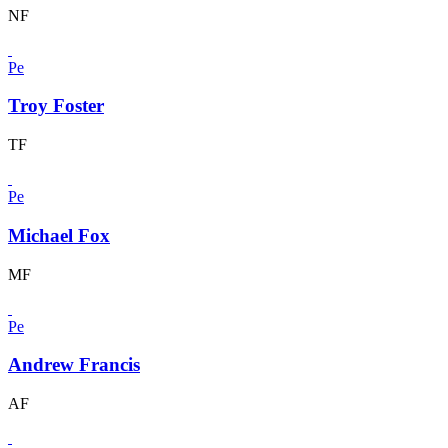
NF
Pe
Troy Foster
TF
Pe
Michael Fox
MF
Pe
Andrew Francis
AF