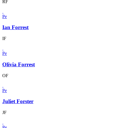
RF
Pe
Ian Forrest
IF
Pe
Olivia Forrest
OF
Pe
Juliet Forster
JF
Pe