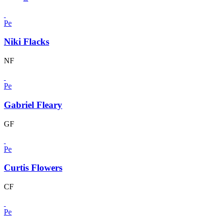
Pe
Niki Flacks
NF
Pe
Gabriel Fleary
GF
Pe
Curtis Flowers
CF
Pe